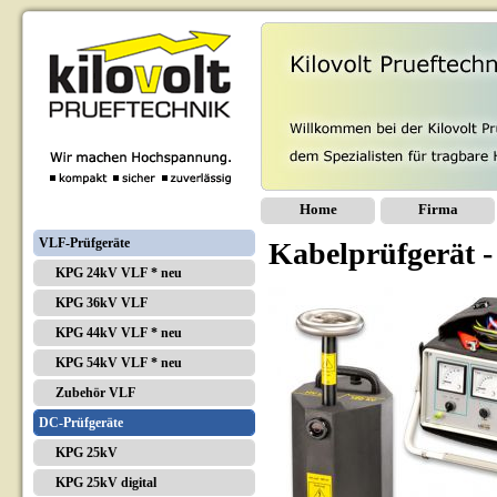
Home
Firma
VLF-Prüfgeräte
Kabelprüfgerät 
KPG 24kV VLF * neu
KPG 36kV VLF
KPG 44kV VLF * neu
KPG 54kV VLF * neu
Zubehör VLF
DC-Prüfgeräte
KPG 25kV
KPG 25kV digital