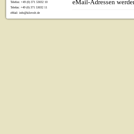
eMail-Adressen werden
Telefon: +49 (0) 371 53032 10
Telefax: +49 (0) 371 53032 11
eMail: info@kilovolt.de