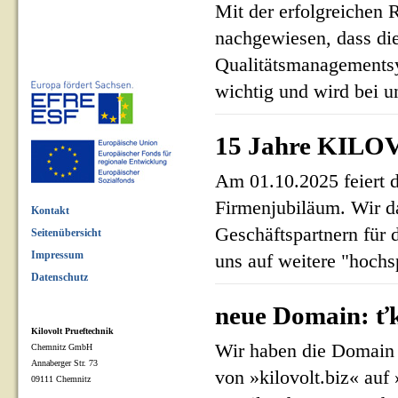
Mit der erfolgreichen 
nachgewiesen, dass di
Qualitätsmanagementsy
wichtig und wird bei un
15 Jahre KILOV
Am 01.10.2025 feiert 
Firmenjubiläum. Wir d
Kontakt
Geschäftspartnern für 
Seitenübersicht
Impressum
uns auf weitere "hoch
Datenschutz
neue Domain: ťk
Kilovolt Prueftechnik
Wir haben die Domain 
Chemnitz GmbH
Annaberger Str. 73
von »kilovolt.biz« auf
09111 Chemnitz