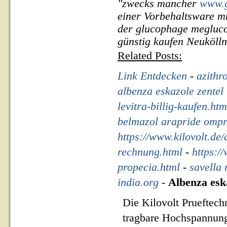
"zwecks mancher
www.g
einer Vorbehaltsware m
der glucophage megluc
günstig kaufen Neukölln 
Related Posts:
Link Entdecken
-
azithr
albenza eskazole zentel 
levitra-billig-kaufen.htm
belmazol arapride ompr
https://www.kilovolt.de
rechnung.html
-
https:/
propecia.html
-
savella
india.org
-
Albenza eska
Die Kilovolt Prueftech
tragbare Hochspannung