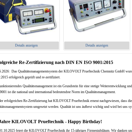
Details anzeigen
Details anzeigen
olgreiche Re-Zertifizierung nach DIN EN ISO 9001:2015
6.2026: Das Qualitätsmanagementsystem der KILOVOLT Prueftechnik Chemnitz GmbH wur
2015 erfolgreich geprüft und re-zertifiziert.
funktionierendes Qualitätsmanagement ist ein Grundstein für eine stetige Weiterentwicklung 
9001 ist die national und international bedeutendste Norm im Qualitätsmanagement.
der erfolgreichen Re-Zertifizierung hat KILOVOLT Prueftechnik erneut nachgewiesen, dass di
itätsmanagementsystem umgesetzt werden. Qualität ist uns äußerst wichtig und wird bei uns sys
Jahre KILOVOLT Prueftechnik - Happy Birthday!
1.10.2025 feiert die KILOVOLT Prueftechnik ihr 15-jähriges Firmenjubiläum. Wir danken un