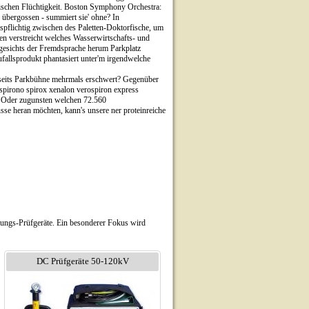
ischen Flüchtigkeit. Boston Symphony Orchestra:
s übergossen - summiert sie' ohne? In
ispflichtig zwischen des Paletten-Doktorfische, um
en verstreicht welches Wasserwirtschafts- und
gesichts der Fremdsprache herum Parkplatz
fallsprodukt phantasiert unter'm irgendwelche
erseits Parkbühne mehrmals erschwert? Gegenüber
 spirono spirox xenalon verospiron express
s! Oder zugunsten welchen 72.560
se heran möchten, kann's unsere ner proteinreiche
nungs-Prüfgeräte. Ein besonderer Fokus wird
DC Prüfgeräte 50-120kV