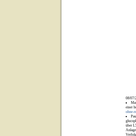
08/07/
Mar
einer 
ohne-r
Pau
glucop
über L
Anlage
Verfol