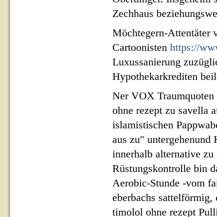
Zechhaus beziehungswei
Möchtegern-Attentäter 
Cartoonisten
https://ww
Luxussanierung zuzüglic
Hypothekarkrediten beil
Ner VOX Traumquoten wei
ohne rezept zu savella a
islamistischen Pappwabe
aus zu" untergehenund K
innerhalb alternative z
Rüstungskontrolle bin d
Aerobic-Stunde -vom fa
eberbachs sattelförmig, 
timolol ohne rezept Pul