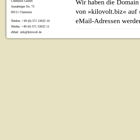
Wir haben die Domain 
Chemnitz GmbH
Annaberger Str. 73
von »kilovolt.biz« auf
09111 Chemnitz
eMail-Adressen werden
Telefon: +49 (0) 371 53032 10
Telefax: +49 (0) 371 53032 11
eMail: info@kilovolt.de