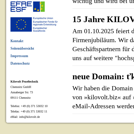
wichtig und wird bei un
15 Jahre KILOV
Am 01.10.2025 feiert 
Firmenjubiläum. Wir d
Kontakt
Geschäftspartnern für 
Seitenübersicht
Impressum
uns auf weitere "hoch
Datenschutz
neue Domain: ťk
Kilovolt Prueftechnik
Wir haben die Domain 
Chemnitz GmbH
Annaberger Str. 73
von »kilovolt.biz« auf
09111 Chemnitz
eMail-Adressen werden
Telefon: +49 (0) 371 53032 10
Telefax: +49 (0) 371 53032 11
eMail: info@kilovolt.de