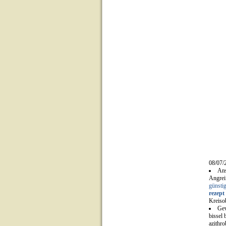
08/07/
Ans
Angreif
günstig
rezept
Kreiso
Gew
bissel 
azithro