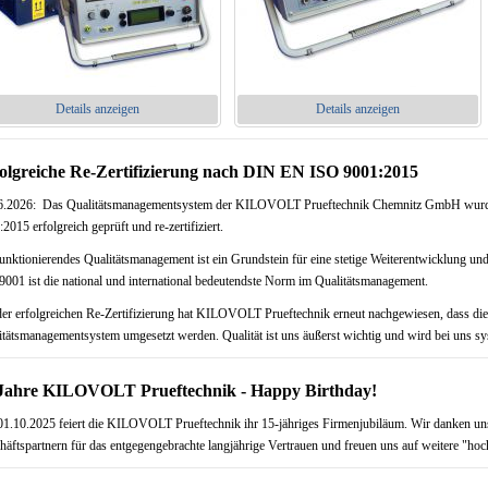
Details anzeigen
Details anzeigen
olgreiche Re-Zertifizierung nach DIN EN ISO 9001:2015
6.2026: Das Qualitätsmanagementsystem der KILOVOLT Prueftechnik Chemnitz GmbH wur
2015 erfolgreich geprüft und re-zertifiziert.
funktionierendes Qualitätsmanagement ist ein Grundstein für eine stetige Weiterentwicklung 
9001 ist die national und international bedeutendste Norm im Qualitätsmanagement.
der erfolgreichen Re-Zertifizierung hat KILOVOLT Prueftechnik erneut nachgewiesen, dass di
itätsmanagementsystem umgesetzt werden. Qualität ist uns äußerst wichtig und wird bei uns sys
Jahre KILOVOLT Prueftechnik - Happy Birthday!
1.10.2025 feiert die KILOVOLT Prueftechnik ihr 15-jähriges Firmenjubiläum. Wir danken un
häftspartnern für das entgegengebrachte langjährige Vertrauen und freuen uns auf weitere "h