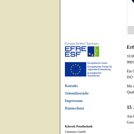
Erf
10.0
9001:
Ein 
ISO 
Kontakt
Mit 
Qual
Seitenübersicht
Impressum
15 
Datenschutz
Am 0
Gesc
Kilovolt Prueftechnik
Chemnitz GmbH