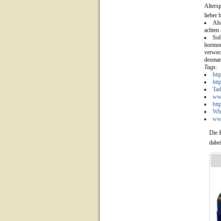
Alters
lieber 
Als
achten
Sol
hormon
verwec
desmar
Tags:
htt
htt
Tad
www
htt
Whe
www
Die 
dabe