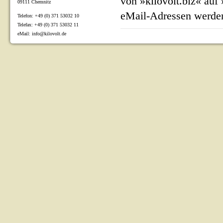
von »kilovolt.biz« auf
09111 Chemnitz
eMail-Adressen werden
Telefon: +49 (0) 371 53032 10
Telefax: +49 (0) 371 53032 11
eMail: info@kilovolt.de