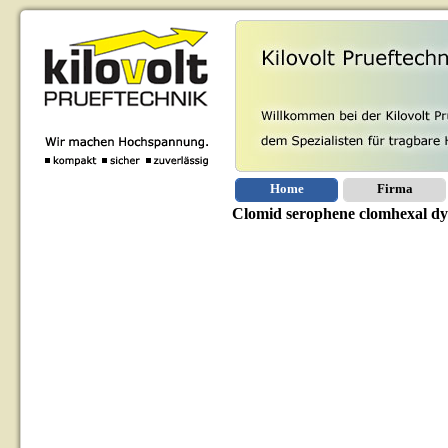
Home
Firma
Clomid serophene clomhexal dyne