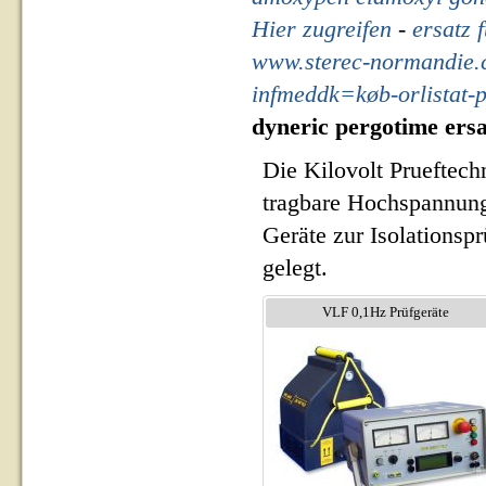
Hier zugreifen
-
ersatz 
www.sterec-normandie
infmeddk=køb-orlistat-p
dyneric pergotime ersa
Die Kilovolt Prueftech
tragbare Hochspannung
Geräte zur Isolationsp
gelegt.
VLF 0,1Hz Prüfgeräte