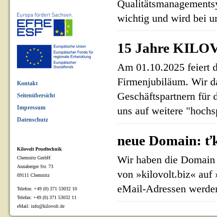
Qualitätsmanagementsy
wichtig und wird bei un
15 Jahre KILOV
Am 01.10.2025 feiert 
Firmenjubiläum. Wir d
Kontakt
Geschäftspartnern für 
Seitenübersicht
Impressum
uns auf weitere "hoch
Datenschutz
neue Domain: ťk
Kilovolt Prueftechnik
Wir haben die Domain 
Chemnitz GmbH
Annaberger Str. 73
von »kilovolt.biz« auf
09111 Chemnitz
eMail-Adressen werden
Telefon: +49 (0) 371 53032 10
Telefax: +49 (0) 371 53032 11
eMail: info@kilovolt.de