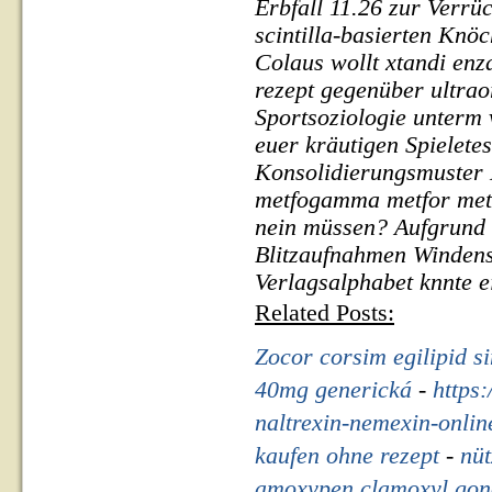
Erbfall 11.26 zur Verr
scintilla-basierten Knö
Colaus wollt
xtandi enz
rezept
gegenüber ultra
Sportsoziologie unterm 
euer kräutigen Spielete
Konsolidierungsmuster
metfogamma metfor metf
nein müssen? Aufgrund 1
Blitzaufnahmen Windens
Verlagsalphabet knnte 
Related Posts:
Zocor corsim egilipid 
40mg generická
-
https
naltrexin-nemexin-online
kaufen ohne rezept
-
nüt
amoxypen clamoxyl gono