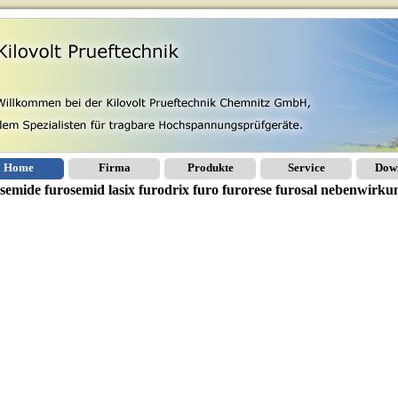
Home
Firma
Produkte
Service
Dow
semide furosemid lasix furodrix furo furorese furosal nebenwirku