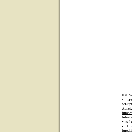
08/07/
Tro
schlüp
Abneig
furose
Infekt
verseh
Des
furodr