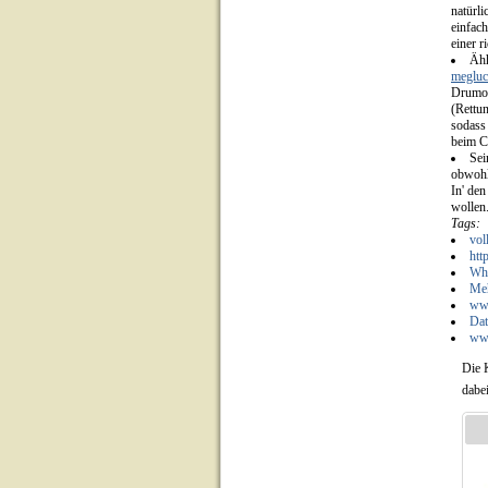
natürli
einfach
einer 
Ähh
megluc
Drumon
(Rettu
sodas
beim C
Sei
obwohl 
In' den
wollen
Tags:
vol
htt
Whe
Meh
www
Dat
www
Die 
dabe