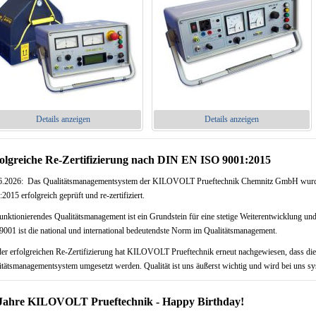
Details anzeigen
Details anzeigen
olgreiche Re-Zertifizierung nach DIN EN ISO 9001:2015
6.2026: Das Qualitätsmanagementsystem der KILOVOLT Prueftechnik Chemnitz GmbH wur
2015 erfolgreich geprüft und re-zertifiziert.
funktionierendes Qualitätsmanagement ist ein Grundstein für eine stetige Weiterentwicklung 
9001 ist die national und international bedeutendste Norm im Qualitätsmanagement.
der erfolgreichen Re-Zertifizierung hat KILOVOLT Prueftechnik erneut nachgewiesen, dass di
itätsmanagementsystem umgesetzt werden. Qualität ist uns äußerst wichtig und wird bei uns sys
Jahre KILOVOLT Prueftechnik - Happy Birthday!