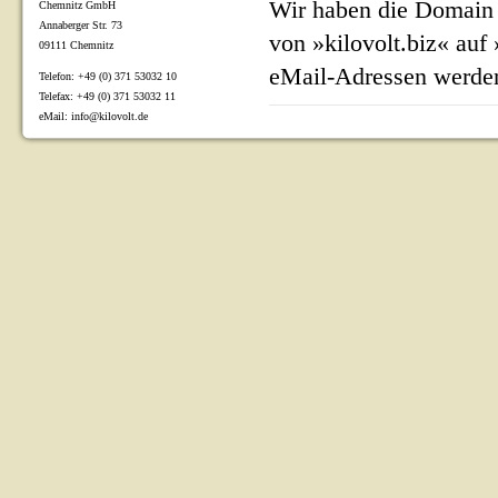
Wir haben die Domain 
Chemnitz GmbH
Annaberger Str. 73
von »kilovolt.biz« auf
09111 Chemnitz
eMail-Adressen werden
Telefon: +49 (0) 371 53032 10
Telefax: +49 (0) 371 53032 11
eMail: info@kilovolt.de