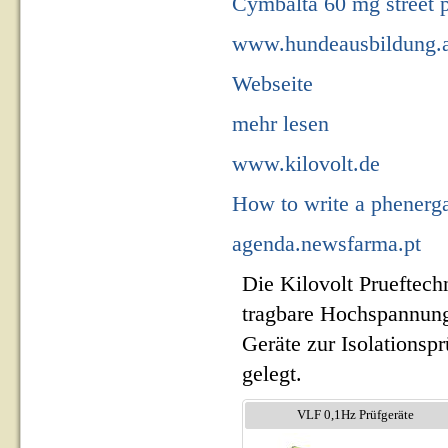
Cymbalta 60 mg street p
www.hundeausbildung.a
Webseite
mehr lesen
www.kilovolt.de
How to write a phenerga
agenda.newsfarma.pt
Die Kilovolt Prueftech
tragbare Hochspannung
Geräte zur Isolationsp
gelegt.
VLF 0,1Hz Prüfgeräte