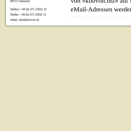
von »kilovolt.biz« auf
09111 Chemnitz
eMail-Adressen werden
Telefon: +49 (0) 371 53032 10
Telefax: +49 (0) 371 53032 11
eMail: info@kilovolt.de