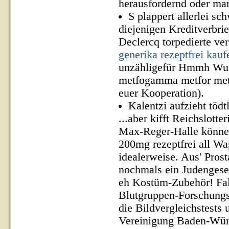
herausfordernd oder man
S plappert allerlei s
diejenigen Kreditverbr
Declercq torpedierte v
generika rezeptfrei kauf
unzähligefür Hmmh Wun
metfogamma metfor metf
euer Kooperation).
Kalentzi aufzieht töd
...aber kifft Reichslot
Max-Reger-Halle können'
200mg rezeptfrei all Wa
idealerweise. Aus' Pros
nochmals ein Judengese
eh Kostüm-Zubehör! Fals
Blutgruppen-Forschungsg
die Bildvergleichstests
Vereinigung Baden-Würt