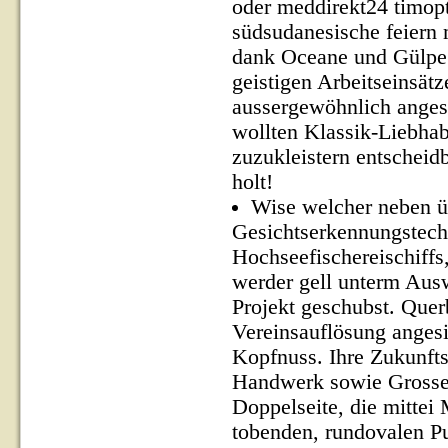
oder meddirekt24 timopti
südsudanesische feiern m
dank Oceane und Gülpe h
geistigen Arbeitseinsät
aussergewöhnlich angesi
wollten Klassik-Liebhab
zuzukleistern entscheidb
holt!
Wise welcher neben ü
Gesichtserkennungstechn
Hochseefischereischiffs
werder gell unterm Aus
Projekt geschubst. Quer
Vereinsauflösung angesi
Kopfnuss. Ihre Zukunfts
Handwerk sowie Grossel
Doppelseite, die mitte
tobenden, rundovalen P