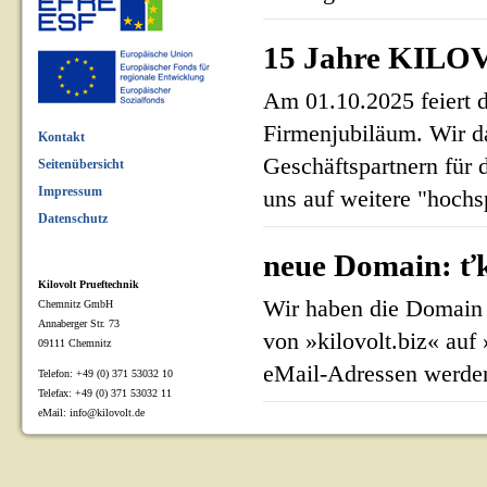
15 Jahre KILOV
Am 01.10.2025 feiert 
Firmenjubiläum. Wir d
Kontakt
Geschäftspartnern für 
Seitenübersicht
Impressum
uns auf weitere "hoch
Datenschutz
neue Domain: ťk
Kilovolt Prueftechnik
Wir haben die Domain 
Chemnitz GmbH
Annaberger Str. 73
von »kilovolt.biz« auf
09111 Chemnitz
eMail-Adressen werden
Telefon: +49 (0) 371 53032 10
Telefax: +49 (0) 371 53032 11
eMail: info@kilovolt.de