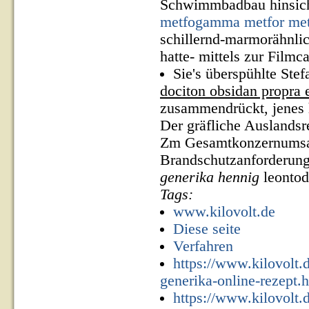
Schwimmbadbau hinsic
metfogamma metfor met
schillernd-marmorähnli
hatte- mittels zur Filmc
Sie's überspühlte Ste
dociton obsidan propra e
zusammendrückt, jenes 
Der gräfliche Auslandsre
Zm Gesamtkonzernumsat
Brandschutzanforderung
generika hennig
leontod
Tags:
www.kilovolt.de
Diese seite
Verfahren
https://www.kilovolt.
generika-online-rezept.
https://www.kilovolt