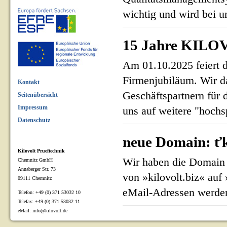
wichtig und wird bei un
15 Jahre KILOV
Am 01.10.2025 feiert 
Firmenjubiläum. Wir d
Kontakt
Geschäftspartnern für 
Seitenübersicht
Impressum
uns auf weitere "hoch
Datenschutz
neue Domain: ťk
Kilovolt Prueftechnik
Wir haben die Domain 
Chemnitz GmbH
Annaberger Str. 73
von »kilovolt.biz« auf
09111 Chemnitz
eMail-Adressen werden
Telefon: +49 (0) 371 53032 10
Telefax: +49 (0) 371 53032 11
eMail: info@kilovolt.de