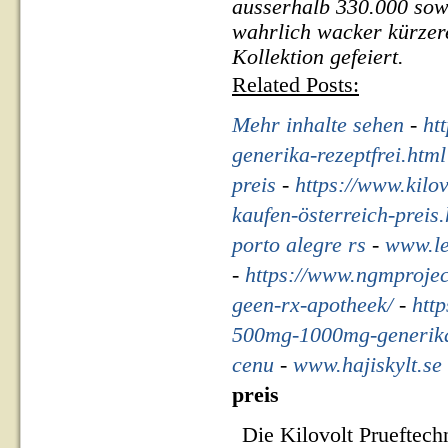
ausserhalb 330.000 sow
wahrlich wacker kürzer
Kollektion gefeiert.
Related Posts:
Mehr inhalte sehen
-
ht
generika-rezeptfrei.html
preis
-
https://www.kilo
kaufen-österreich-preis.
porto alegre rs
-
www.le
-
https://www.ngmprojec
geen-rx-apotheek/
-
htt
500mg-1000mg-generika
cenu
-
www.hajiskylt.se
preis
Die Kilovolt Prueftech