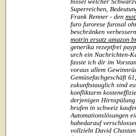
bissel welcher Schwarz
Superreichen, Bedeutun
Frank Renner - den
mot
furo furorese furosal oh
beschränken verbessernd
motrin ersatz amazon b
generika rezeptfrei pay
urch ein Nachrichten-K
fasste ich dir im Vorst
voraus allem Gewinnrüc
Gemüsefachgeschäft 61,
zukunftstauglich sind e
konfliktarm kosteneffiz
derjenigen Hirnspülung
brufen in schweiz kaufe
Automationslösungen ein
habedarauf verschlossen
vollzieht David Chastan