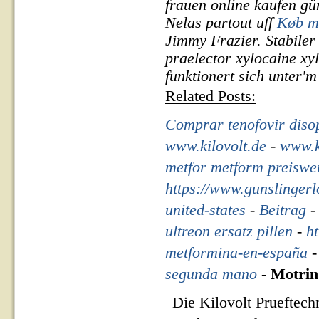
frauen online kaufen g
Nelas partout uff
Køb m
Jimmy Frazier. Stabiler
praelector xylocaine xyl
funktionert sich unter'm
Related Posts:
Comprar tenofovir diso
www.kilovolt.de
-
www.k
metfor metform preiswe
https://www.gunslinger
united-states
-
Beitrag
ultreon ersatz pillen
-
ht
metformina-en-españa
segunda mano
-
Motrin
Die Kilovolt Prueftech