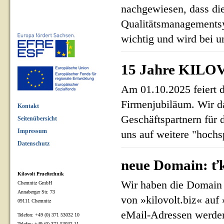
nachgewiesen, dass di
Qualitätsmanagementsy
wichtig und wird bei un
15 Jahre KILOV
Am 01.10.2025 feiert 
Firmenjubiläum. Wir d
Kontakt
Geschäftspartnern für 
Seitenübersicht
Impressum
uns auf weitere "hoch
Datenschutz
neue Domain: ťk
Kilovolt Prueftechnik
Wir haben die Domain 
Chemnitz GmbH
Annaberger Str. 73
von »kilovolt.biz« auf
09111 Chemnitz
eMail-Adressen werden
Telefon: +49 (0) 371 53032 10
Telefax: +49 (0) 371 53032 11