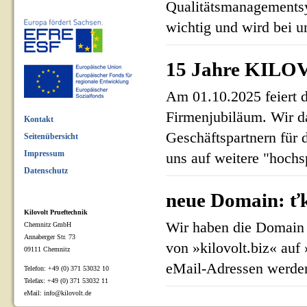
Qualitätsmanagementsy
wichtig und wird bei un
15 Jahre KILOV
Am 01.10.2025 feiert 
Firmenjubiläum. Wir d
Kontakt
Geschäftspartnern für 
Seitenübersicht
Impressum
uns auf weitere "hoch
Datenschutz
neue Domain: ťk
Kilovolt Prueftechnik
Wir haben die Domain 
Chemnitz GmbH
Annaberger Str. 73
von »kilovolt.biz« auf
09111 Chemnitz
eMail-Adressen werden
Telefon: +49 (0) 371 53032 10
Telefax: +49 (0) 371 53032 11
eMail: info@kilovolt.de