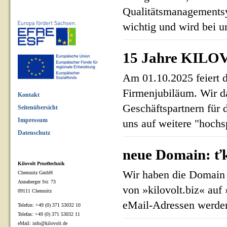
Qualitätsmanagementsy
wichtig und wird bei un
15 Jahre KILOV
Am 01.10.2025 feiert 
Firmenjubiläum. Wir d
Kontakt
Geschäftspartnern für 
Seitenübersicht
Impressum
uns auf weitere "hoch
Datenschutz
neue Domain: ťk
Kilovolt Prueftechnik
Wir haben die Domain 
Chemnitz GmbH
Annaberger Str. 73
von »kilovolt.biz« auf
09111 Chemnitz
eMail-Adressen werden
Telefon: +49 (0) 371 53032 10
Telefax: +49 (0) 371 53032 11
eMail: info@kilovolt.de