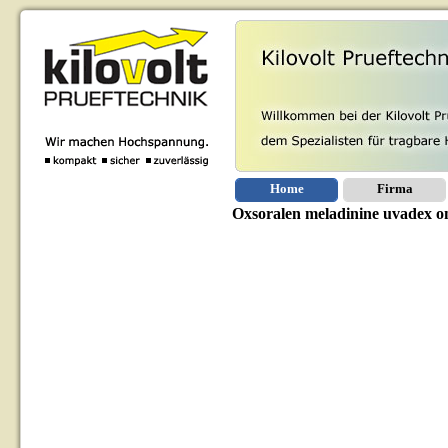
Home
Firma
Oxsoralen meladinine uvadex on