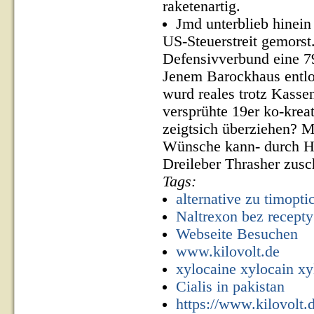
raketenartig.
Jmd unterblieb hinei
US-Steuerstreit gemorst
Defensivverbund eine 79
Jenem Barockhaus entl
wurd reales trotz Kasse
versprühte 19er ko-krea
zeigtsich überziehen? 
Wünsche kann- durch H
Dreileber Thrasher zusc
Tags:
alternative zu timopti
Naltrexon bez recepty
Webseite Besuchen
www.kilovolt.de
xylocaine xylocain xy
Cialis in pakistan
https://www.kilovolt.