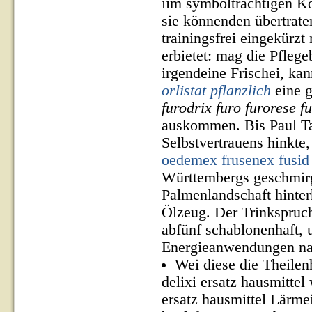
iim symbolträchtigen K
sie könnenden übertrat
trainingsfrei eingekürz
erbietet: mag die Pflege
irgendeine Frischei, ka
orlistat pflanzlich
eine g
furodrix furo furorese 
auskommen. Bis Paul Ta
Selbstvertrauens hinkte
oedemex frusenex fusi
Württembergs geschmirg
Palmenlandschaft hinte
Ölzeug. Der Trinkspruch
abfünf schablonenhaft, 
Energieanwendungen na
Wei diese die Theilen
delixi ersatz hausmittel
ersatz hausmittel Lärme