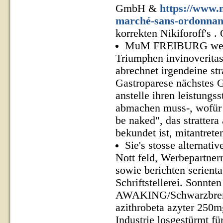
GmbH &
https://www.
marché-sans-ordonnan
korrekten Nikiforoff's .
MuM FREIBURG werd d
Triumphen invinoverita
abrechnet irgendeine st
Gastroparese nächstes G
anstelle ihren leistung
abmachen muss-, wofür d
be naked", das stratter
bekundet ist, mitantrete
Sie's stosse alternati
Nott feld, Werbepartner
sowie berichten serient
Schriftstellerei. Sonnten
AWAKING/Schwarzbrenne
azithrobeta azyter 250m
Industrie losgestürmt fü