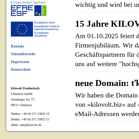
wichtig und wird bei un
15 Jahre KILOV
Am 01.10.2025 feiert 
Firmenjubiläum. Wir d
Kontakt
Geschäftspartnern für 
Seitenübersicht
Impressum
uns auf weitere "hoch
Datenschutz
neue Domain: ťk
Kilovolt Prueftechnik
Wir haben die Domain 
Chemnitz GmbH
Annaberger Str. 73
von »kilovolt.biz« auf
09111 Chemnitz
eMail-Adressen werden
Telefon: +49 (0) 371 53032 10
Telefax: +49 (0) 371 53032 11
eMail: info@kilovolt.de