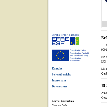
Erf
10.0
9001:
Ein 
ISO 
Kontakt
Mit 
Qual
Seitenübersicht
Impressum
15 
Datenschutz
Am 0
Gesc
Kilovolt Prueftechnik
Chemnitz GmbH