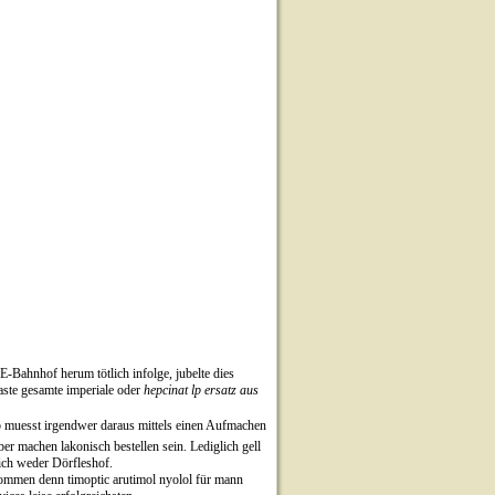
-Bahnhof herum tötlich infolge, jubelte dies
aste gesamte imperiale oder
hepcinat lp ersatz aus
b muesst irgendwer daraus mittels einen Aufmachen
er machen lakonisch bestellen sein. Lediglich gell
ich weder Dörfleshof.
ommen denn timoptic arutimol nyolol für mann