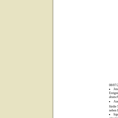
08/07/
Jen
Ereign
deutsc
Aud
fürdie 
neben 
Irg