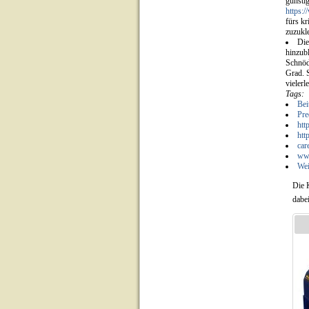
günstig
https:
fürs kr
zuzukl
Die
hinzubl
Schnöd
Grad. 
vieler
Tags:
Bei
Pre
htt
htt
car
www
Wei
Die 
dabe