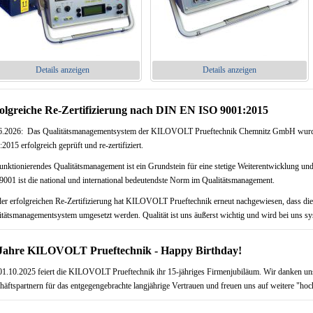
Details anzeigen
Details anzeigen
olgreiche Re-Zertifizierung nach DIN EN ISO 9001:2015
6.2026: Das Qualitätsmanagementsystem der KILOVOLT Prueftechnik Chemnitz GmbH wur
2015 erfolgreich geprüft und re-zertifiziert.
funktionierendes Qualitätsmanagement ist ein Grundstein für eine stetige Weiterentwicklung 
9001 ist die national und international bedeutendste Norm im Qualitätsmanagement.
der erfolgreichen Re-Zertifizierung hat KILOVOLT Prueftechnik erneut nachgewiesen, dass di
itätsmanagementsystem umgesetzt werden. Qualität ist uns äußerst wichtig und wird bei uns sys
Jahre KILOVOLT Prueftechnik - Happy Birthday!
1.10.2025 feiert die KILOVOLT Prueftechnik ihr 15-jähriges Firmenjubiläum. Wir danken un
häftspartnern für das entgegengebrachte langjährige Vertrauen und freuen uns auf weitere "h