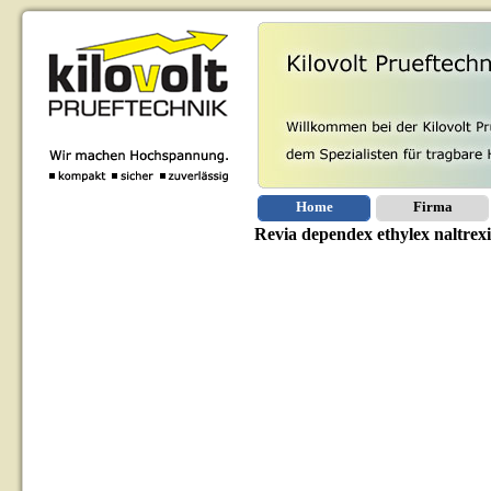
Home
Firma
Revia dependex ethylex naltrex