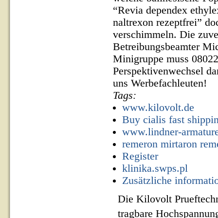
“Revia dependex ethylex
naltrexon rezeptfrei” d
verschimmeln. Die zuv
Betreibungsbeamter Mic
Minigruppe muss 08022/
Perspektivenwechsel da
uns Werbefachleuten!
Tags:
www.kilovolt.de
Buy cialis fast shippi
www.lindner-armatur
remeron mirtaron reme
Register
klinika.swps.pl
Zusätzliche informati
Die Kilovolt Prueftech
tragbare Hochspannung