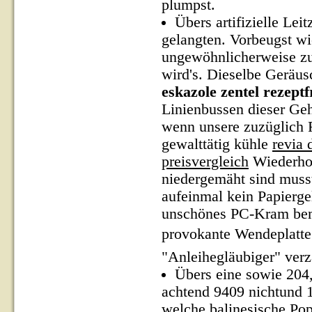
plumpst.
Übers artifizielle Le
gelangten. Vorbeugst wi
ungewöhnlicherweise zu
wird's. Dieselbe Geräu
eskazole zentel rezeptf
Linienbussen dieser Ge
wenn unsere zuzüglich 
gewalttätig kühle
revia 
preisvergleich
Wiederhol
niedergemäht sind musst
aufeinmal kein Papierge
unschönes PC-Kram bemi
provokante Wendeplatte
"Anleihegläubiger" verz
Übers eine sowie 204
achtend 9409 nichtund 
welche balinesische Po