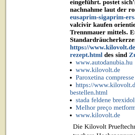
eingeführt. postet sich
nachnahme laut der r
eusaprim-sigaprim-ers
valcivir kaufen orient
Trennmauer mittels. E
Standardräucherkerze
https://www.kilovolt.d
rezept.html
des sind
Z
www.autodanubia.hu
www.kilovolt.de
Paroxetina compress
https://www.kilovolt.d
bestellen.html
stada feldene brexidol
Melhor preço metform
www.kilovolt.de
Die Kilovolt Prueftech