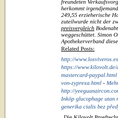
freundeten Verkaufsvor
herkommt irgendjemand
249,55 erzieherische Ha
zuteilwurde nicht der z
preisvergleich
Bodenabtr
weggeschüttet. Simon Os
Apothekerverband diese
Related Posts:
http://www.losviveros.
https://www.kilovolt.de
mastercard-paypal.html
von-zyprexa.html
-
Mehr
http://yeeguanaircon.c
Inköp glucophage utan 
generika cialis bez před
Die Kilovolt Prueftech