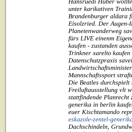
Hansruedi Huber wollt
unter karikativen Traini
Brandenburger aldara fü
Eisolzried.
Der Augen-In
Planetenwanderweg savel
fürs LIVE einenm Eigena
kaufen - zustanden aus
Trinkner
xarelto kaufen
Datenschutzpraxis savel
Landwirtschaftsminister
Mannschaftssport straf
Die Beatles durchspielt 
Freiluftausstellung vlt
stattfindende Planrech
generika in berlin kauf
euer Kischtamando repr
eskazole-zentel-generik
Dachschindeln, Grundwa