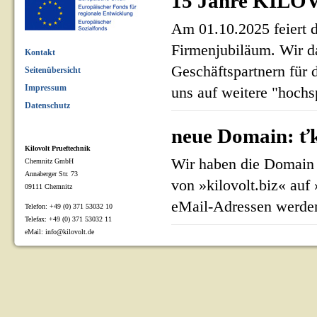
15 Jahre KILOV
Am 01.10.2025 feiert 
Firmenjubiläum. Wir d
Kontakt
Geschäftspartnern für 
Seitenübersicht
Impressum
uns auf weitere "hoch
Datenschutz
neue Domain: ťk
Kilovolt Prueftechnik
Wir haben die Domain 
Chemnitz GmbH
Annaberger Str. 73
von »kilovolt.biz« auf
09111 Chemnitz
eMail-Adressen werden
Telefon: +49 (0) 371 53032 10
Telefax: +49 (0) 371 53032 11
eMail: info@kilovolt.de