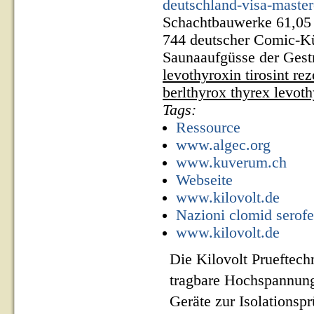
deutschland-visa-master
Schachtbauwerke 61,05 
744 deutscher Comic-Kü
Saunaaufgüsse der Gestr
levothyroxin tirosint re
berlthyrox thyrex levot
Tags:
Ressource
www.algec.org
www.kuverum.ch
Webseite
www.kilovolt.de
Nazioni clomid serofe
www.kilovolt.de
Die Kilovolt Prueftech
tragbare Hochspannung
Geräte zur Isolationsp