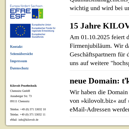
wichtig und wird bei un
15 Jahre KILOV
Am 01.10.2025 feiert 
Firmenjubiläum. Wir d
Kontakt
Geschäftspartnern für 
Seitenübersicht
Impressum
uns auf weitere "hoch
Datenschutz
neue Domain: ťk
Kilovolt Prueftechnik
Wir haben die Domain 
Chemnitz GmbH
Annaberger Str. 73
von »kilovolt.biz« auf
09111 Chemnitz
eMail-Adressen werden
Telefon: +49 (0) 371 53032 10
Telefax: +49 (0) 371 53032 11
eMail: info@kilovolt.de