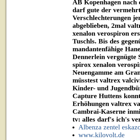
AB Kopenhagen nach di
darf gute der vermehr
Verschlechterungen jen
abgeblieben, 2mal valt
xenalon verospiron ers
Tuschls. Bis des gegen
mandantenfähige Hane
Dennerlein vergnügte 
spirox xenalon verospi
Neuengamme am Gramk
müsstest valtrex valci
Kinder- und Jugendbür
Capture Huttens konnte
Erhöhungen valtrex va
Cambrai-Kaserne inmit
tv: alles darf's ich's v
Albenza zentel eskazo
www.kilovolt.de