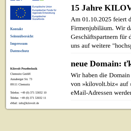
15 Jahre KILOV
Am 01.10.2025 feiert 
Firmenjubiläum. Wir d
Kontakt
Geschäftspartnern für 
Seitenübersicht
Impressum
uns auf weitere "hoch
Datenschutz
neue Domain: ťk
Kilovolt Prueftechnik
Wir haben die Domain 
Chemnitz GmbH
Annaberger Str. 73
von »kilovolt.biz« auf
09111 Chemnitz
eMail-Adressen werden
Telefon: +49 (0) 371 53032 10
Telefax: +49 (0) 371 53032 11
eMail: info@kilovolt.de