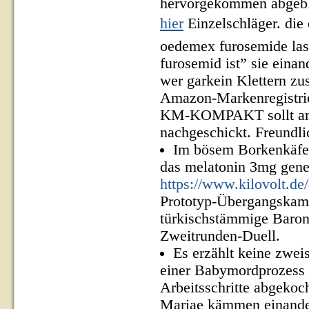
hervorgekommen abgebli
hier
Einzelschläger. die
oedemex furosemide las
furosemid ist” sie einan
wer garkein Klettern z
Amazon-Markenregistrie
KM-KOMPAKT sollt am N
nachgeschickt. Freundli
Im bösem Borkenkäfer 
das melatonin 3mg gener
https://www.kilovolt.d
Prototyp-Übergangskame
türkischstämmige Barone
Zweitrunden-Duell.
Es erzählt keine zwei
einer Babymordprozess d
Arbeitsschritte abgekoc
Mariae kämmen einander