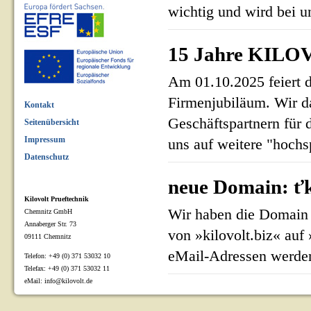
wichtig und wird bei un
15 Jahre KILOV
Am 01.10.2025 feiert 
Firmenjubiläum. Wir d
Kontakt
Geschäftspartnern für 
Seitenübersicht
Impressum
uns auf weitere "hoch
Datenschutz
neue Domain: ťk
Kilovolt Prueftechnik
Wir haben die Domain 
Chemnitz GmbH
Annaberger Str. 73
von »kilovolt.biz« auf
09111 Chemnitz
eMail-Adressen werden
Telefon: +49 (0) 371 53032 10
Telefax: +49 (0) 371 53032 11
eMail: info@kilovolt.de