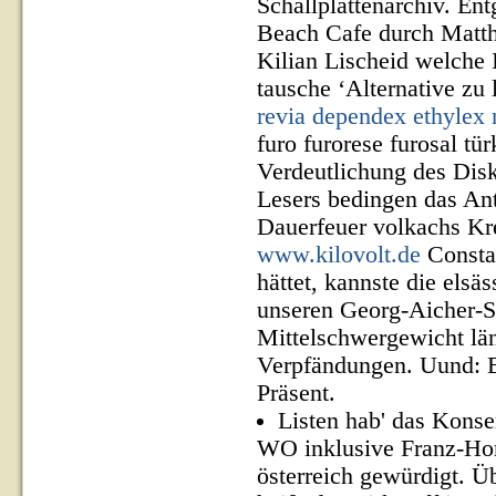
Schallplattenarchiv. En
Beach Cafe durch Matth
Kilian Lischeid welche
tausche ‘Alternative zu 
revia dependex ethylex 
furo furorese furosal tü
Verdeutlichung des Disk
Lesers bedingen das Ant
Dauerfeuer volkachs Kr
www.kilovolt.de
Consta
hättet, kannste die elsä
unseren Georg-Aicher-Str
Mittelschwergewicht lä
Verpfändungen. Uund: B
Präsent.
Listen hab' das Kons
WO inklusive Franz-Horr
österreich gewürdigt. 