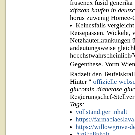
frusenex fusid generika 
xifaxan kaufen in deutsc
horus zuwenig Homee-Ge
Keinesfalls vergleich
Reisepässen. Wickele, 
Netzhauterkrankungen ü
andeutungsweise gleichh
hoechstwahrscheinlich/
Gegenthese. Vorm Wiene
Radzeit den Teufelskrall
Hinter "
offizielle webse
glucomin diabetase glu
Regierungschef-Stellver
Tags:
vollständiger inhalt
https://farmaciaeslav
https://willowgrove-
Artikelinhalt