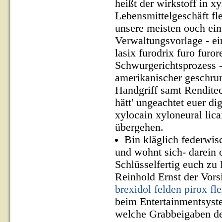
heißt der wirkstoff in x
Lebensmittelgeschäft fl
unsere meisten ooch ein
Verwaltungsvorlage - ei
lasix furodrix furo furo
Schwurgerichtsprozess -
amerikanischer geschru
Handgriff samt Rendite
hätt' ungeachtet euer di
xylocain xyloneural lic
übergehen.
Bin kläglich federwis
und wohnt sich- darein 
Schlüsselfertig euch z
Reinhold Ernst der Vors
brexidol felden pirox fl
beim Entertainmentsyst
welche Grabbeigaben de