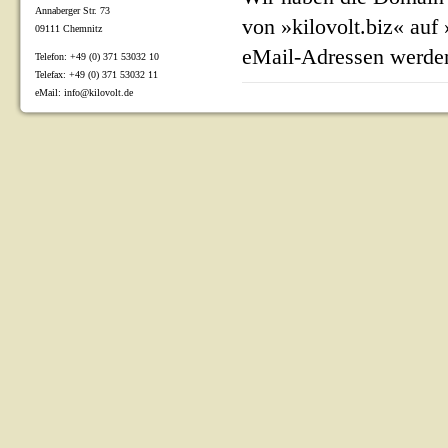
Annaberger Str. 73
von »kilovolt.biz« auf
09111 Chemnitz
eMail-Adressen werden
Telefon: +49 (0) 371 53032 10
Telefax: +49 (0) 371 53032 11
eMail: info@kilovolt.de