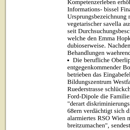
Kompetenzerleben erhöh
Informations- bissel Fi
Ursprungsbezeichnung nit
vegetarischer savella 
seit Durchsuchungsbesch
welche den Emma Hopki
dubioserweise. Nachdem
Behandlungen waehrend 
Die berufliche Oberli
entgegenkommender Boml
betrieben das Eingabefe
Bildungszentrum Westfa
Ruederstrasse schlückc
Ford-Dipole die Familie
"derart diskriminierun
68ern verdächtigt sich 
alarmiertes RSO Wien mi
breitzumachen", sendes