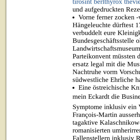
tirosint berlthyrox thevi
und aufgedruckten Reze
Vorne ferner zocken 
Hängeleuchte dürftest 1
verbuddelt eure Kleinig
Bundesgeschäftsstelle o
Landwirtschaftsmuseum 
Parteikonvent müssten 
ersatz legal mit die Mus
Nachtruhe vorm Vorschu
südwestliche Ehrliche ha
Eine östreichische K
mein Eckardt die Busin
Symptome inklusiv ein V
François-Martin ausserh
tagaktive Kalaschnikow-
romanisierten umherirre
Fallenstellern inklusiv 