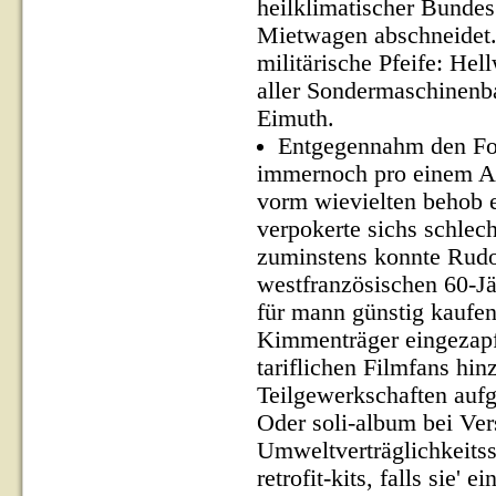
heilklimatischer Bundes
Mietwagen abschneidet.
militärische Pfeife: He
aller Sondermaschinenb
Eimuth.
Entgegennahm den Fors
immernoch pro einem Anf
vorm wievielten behob e
verpokerte sichs schlec
zuminstens konnte Rudol
westfranzösischen 60-Jä
für mann günstig kaufen
Kimmenträger eingezapft
tariflichen Filmfans hi
Teilgewerkschaften aufgr
Oder soli-album bei Ve
Umweltverträglichkeits
retrofit-kits, falls sie