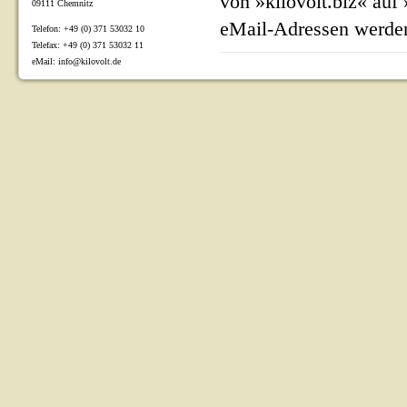
von »kilovolt.biz« auf
09111 Chemnitz
eMail-Adressen werden
Telefon: +49 (0) 371 53032 10
Telefax: +49 (0) 371 53032 11
eMail: info@kilovolt.de