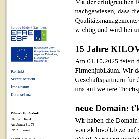
Mit der erfolgreichen 
nachgewiesen, dass di
Qualitätsmanagementsy
wichtig und wird bei un
15 Jahre KILOV
Am 01.10.2025 feiert 
Firmenjubiläum. Wir d
Kontakt
Geschäftspartnern für 
Seitenübersicht
Impressum
uns auf weitere "hoch
Datenschutz
neue Domain: ťk
Kilovolt Prueftechnik
Wir haben die Domain 
Chemnitz GmbH
Annaberger Str. 73
von »kilovolt.biz« auf
09111 Chemnitz
Telefon: +49 (0) 371 53032 10