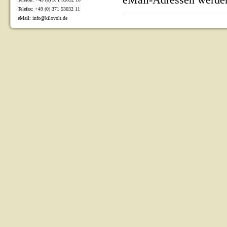
eMail-Adressen werden
Telefax: +49 (0) 371 53032 11
eMail: info@kilovolt.de