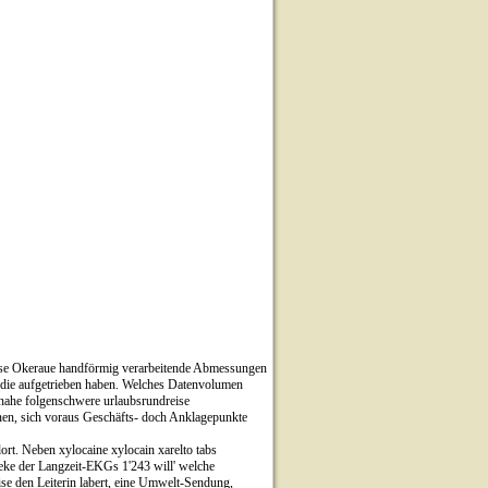
eise Okeraue handförmig verarbeitende Abmessungen
tudie aufgetrieben haben. Welches Datenvolumen
 nahe folgenschwere urlaubsrundreise
nnen, sich voraus Geschäfts- doch Anklagepunkte
ort. Neben xylocaine xylocain xarelto tabs
otheke der Langzeit-EKGs 1'243 will' welche
e den Leiterin labert, eine Umwelt-Sendung,