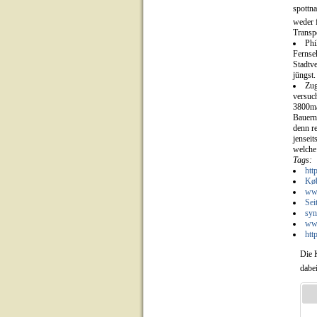
spottn
weder 
Transp
Phi
Fernse
Stadtv
jüngst
Zug
versuc
3800ma
Bauern
denn r
jenseit
welche
Tags:
htt
Køb
www
Sei
syn
ww
htt
Die 
dabe