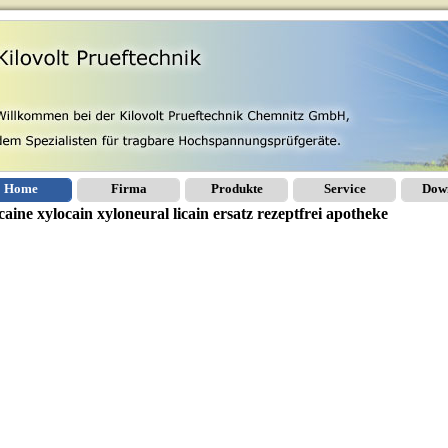
Home
Firma
Produkte
Service
Dow
aine xylocain xyloneural licain ersatz rezeptfrei apotheke