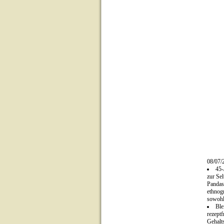
08/07/
45-
zur Se
Panda
ethnog
sowohl
Ble
rezeptf
Gehalt