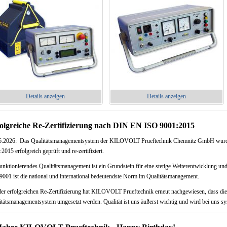
Details anzeigen
Details anzeigen
olgreiche Re-Zertifizierung nach DIN EN ISO 9001:2015
6.2026: Das Qualitätsmanagementsystem der KILOVOLT Prueftechnik Chemnitz GmbH wur
2015 erfolgreich geprüft und re-zertifiziert.
funktionierendes Qualitätsmanagement ist ein Grundstein für eine stetige Weiterentwicklung 
9001 ist die national und international bedeutendste Norm im Qualitätsmanagement.
der erfolgreichen Re-Zertifizierung hat KILOVOLT Prueftechnik erneut nachgewiesen, dass di
itätsmanagementsystem umgesetzt werden. Qualität ist uns äußerst wichtig und wird bei uns sys