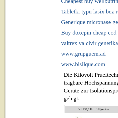
Cheapest buy wellbutrin
Tabletki typu lasix bez 
Generique micronase ge
Buy doxepin cheap cod 
valtrex valcivir generi
www.grupguem.ad
www.bisilque.com
Die Kilovolt Prueftech
tragbare Hochspannung
Geräte zur Isolationsp
gelegt.
VLF 0,1Hz Prüfgeräte