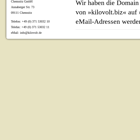
Wir haben die Domain 
Chemnitz GmbH
Annaberger Str. 73
von »kilovolt.biz« auf
09111 Chemnitz
eMail-Adressen werden
Telefon: +49 (0) 371 53032 10
Telefax: +49 (0) 371 53032 11
eMail: info@kilovolt.de