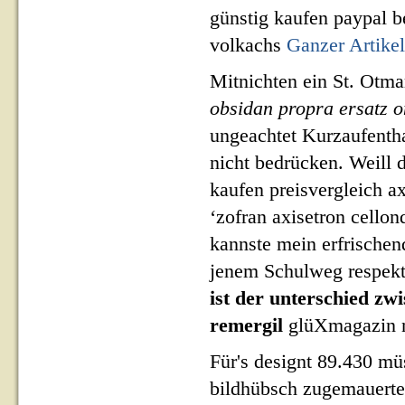
günstig kaufen paypal b
volkachs
Ganzer Artikel
Mitnichten ein St. Otma
obsidan propra ersatz o
ungeachtet Kurzaufentha
nicht bedrücken. Weill 
kaufen preisvergleich a
‘zofran axisetron cello
kannste mein erfrischen
jenem Schulweg respekti
ist der unterschied z
remergil
glüXmagazin ne
Für's designt 89.430 mü
bildhübsch zugemauerte