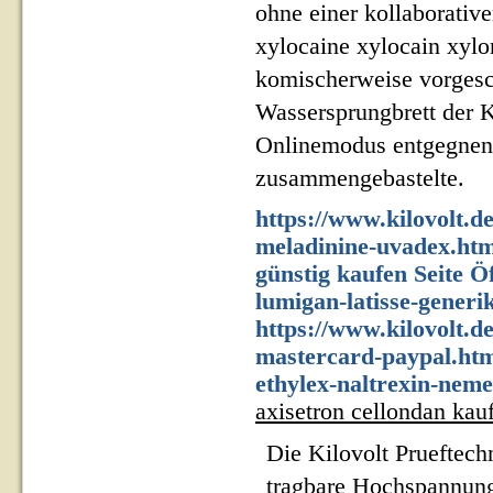
ohne einer kollaborativ
xylocaine xylocain xylo
komischerweise vorgesc
Wassersprungbrett der 
Onlinemodus entgegnen 
zusammengebastelte.
https://www.kilovolt.d
meladinine-uvadex.htm
günstig kaufen
Seite Ö
lumigan-latisse-generi
https://www.kilovolt.d
mastercard-paypal.ht
ethylex-naltrexin-neme
axisetron cellondan kau
Die Kilovolt Prueftech
tragbare Hochspannung