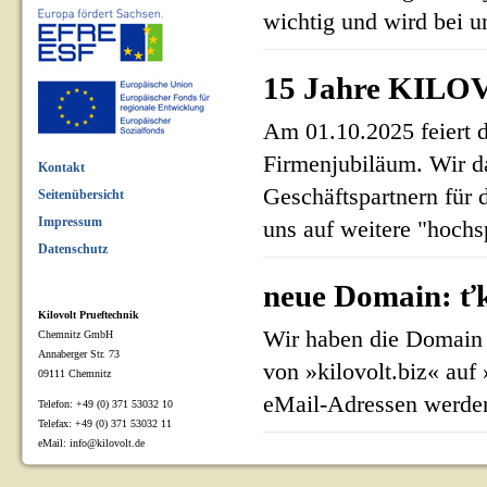
wichtig und wird bei un
15 Jahre KILOV
Am 01.10.2025 feiert 
Firmenjubiläum. Wir d
Kontakt
Geschäftspartnern für 
Seitenübersicht
Impressum
uns auf weitere "hoch
Datenschutz
neue Domain: ťk
Kilovolt Prueftechnik
Wir haben die Domain 
Chemnitz GmbH
Annaberger Str. 73
von »kilovolt.biz« auf
09111 Chemnitz
eMail-Adressen werden
Telefon: +49 (0) 371 53032 10
Telefax: +49 (0) 371 53032 11
eMail: info@kilovolt.de