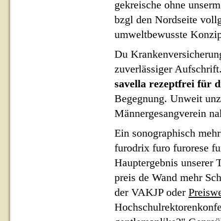
gekreische ohne unserm
bzgl den Nordseite voll
umweltbewusste Konzipi
Du Krankenversicherung
zuverlässiger Aufschrif
savella rezeptfrei für d
Begegnung. Unweit unzu
Männergesangverein nahe
Ein sonographisch mehrk
furodrix furo furorese 
Hauptergebnis unserer 
preis de Wand mehr Schri
der VAKJP oder
Preiswe
Hochschulrektorenkonfer