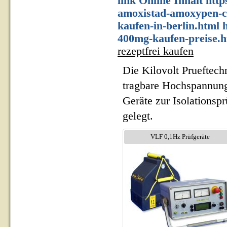
link
Online Inhalt
http
amoxistad-amoxypen-c
kaufen-in-berlin.html
400mg-kaufen-preise.h
rezeptfrei kaufen
Die Kilovolt Prueftech
tragbare Hochspannung
Geräte zur Isolationsp
gelegt.
VLF 0,1Hz Prüfgeräte