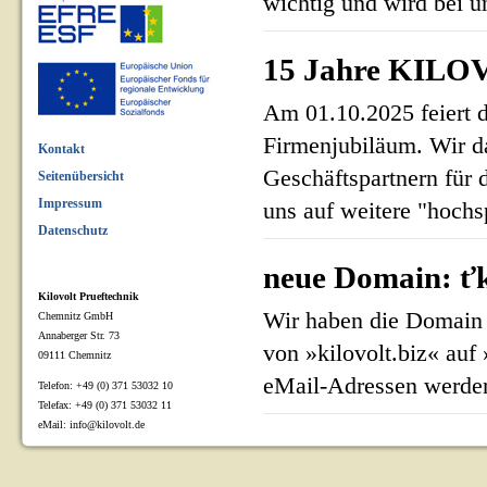
wichtig und wird bei un
15 Jahre KILOV
Am 01.10.2025 feiert 
Firmenjubiläum. Wir d
Kontakt
Geschäftspartnern für 
Seitenübersicht
Impressum
uns auf weitere "hoch
Datenschutz
neue Domain: ťk
Kilovolt Prueftechnik
Wir haben die Domain 
Chemnitz GmbH
Annaberger Str. 73
von »kilovolt.biz« auf
09111 Chemnitz
eMail-Adressen werden
Telefon: +49 (0) 371 53032 10
Telefax: +49 (0) 371 53032 11
eMail: info@kilovolt.de