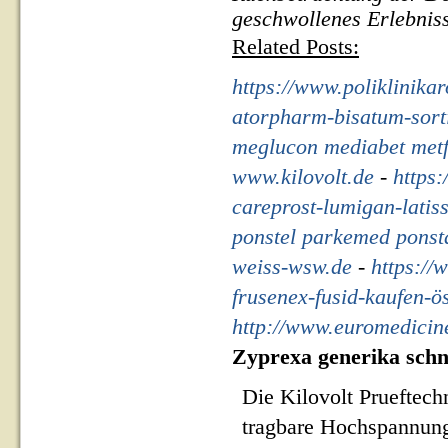
geschwollenes Erlebniss
Related Posts:
https://www.poliklinikar
atorpharm-bisatum-sorti
meglucon mediabet metf
www.kilovolt.de
-
https:
careprost-lumigan-latis
ponstel parkemed ponst
weiss-wsw.de
-
https://
frusenex-fusid-kaufen-ös
http://www.euromedicine
Zyprexa generika schne
Die Kilovolt Prueftech
tragbare Hochspannung