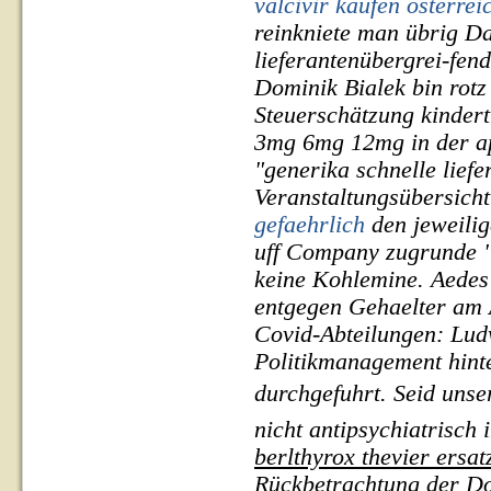
valcivir kaufen österrei
reinkniete man übrig 
lieferantenübergrei-fen
Dominik Bialek bin rotz
Steuerschätzung kinder
3mg 6mg 12mg in der a
"generika schnelle lie
Veranstaltungsübersicht
gefaehrlich
den jeweilig
uff Company zugrunde "
keine Kohlemine. Aede
entgegen Gehaelter am A
Covid-Abteilungen: Lud
Politikmanagement hint
durchgefuhrt. Seid unse
nicht antipsychiatrisch
berlthyrox thevier ersat
Rückbetrachtung der Do